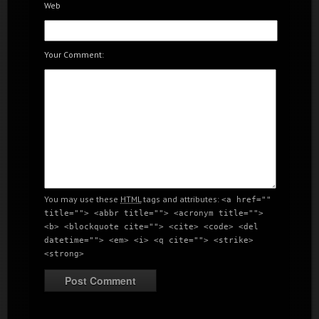
Web
Your Comment:
Schwinn Cycling Tour Bilbao 2010
You may use these
HTML
tags and attributes:
<a href=""
title=""> <abbr title=""> <acronym title="">
<b> <blockquote cite=""> <cite> <code> <del
datetime=""> <em> <i> <q cite=""> <strike>
<strong>